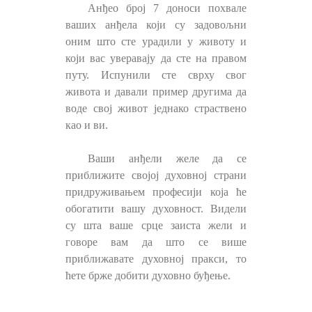
Анђео број 7 доноси похвале
ваших анђела који су задовољни
оним што сте урадили у животу и
који вас уверавају да сте на правом
путу. Испунили сте сврху свог
живота и давали пример другима да
воде свој живот једнако страствено
као и ви.
Ваши анђели желе да се
приближите својој духовној страни
придруживањем професији која ће
обогатити вашу духовност. Видели
су шта ваше срце заиста жели и
говоре вам да што се више
приближавате духовној пракси, то
ћете брже добити духовно буђење.