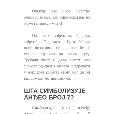
Очекује вас ново царство
обилног знања, али нико осим вас не
може га приближити!
Од свих анђеоских бројева,
анђео број 7 доноси срећу и обећава
нове позитивне ствари које ће се
ускоро појавити на вашем путу.
Требали бисте и даље читати ове
знакове од својих анђела и веровати
у њих који користе своју моћ да би
вас држали мотивисанима.
ШТА СИМБОЛИЗУЈЕ
АНЂЕО БРОЈ 7?
Симболизује мост између
људског света и анђела. Број 7