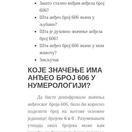
Зашто стално виђам анђела број
606?
Шта анђео број 606 значи у
љубави?
Шта је духовно значење анђела
број 606?
Шта анђео број 606 значи у мом
животу?
Закључак
КОЈЕ ЗНАЧЕЊЕ ИМА
АНЂЕО БРОЈ 606 У
НУМЕРОЛОГИЈИ?
Да бисте дешифровали значења
анђеоског броја 606, било би корисно
поделити број на његове основне
јединице: бројеве
6 и 0
. Разумевањем
утицаја ових бројева може вам