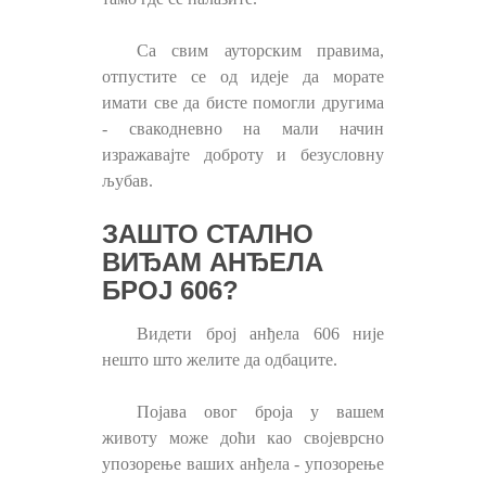
Са свим ауторским правима,
отпустите се од идеје да морате
имати све да бисте помогли другима
- свакодневно на мали начин
изражавајте доброту и безусловну
љубав.
ЗАШТО СТАЛНО
ВИЂАМ АНЂЕЛА
БРОЈ 606?
Видети број анђела 606 није
нешто што желите да одбаците.
Појава овог броја у вашем
животу може доћи као својеврсно
упозорење ваших анђела - упозорење