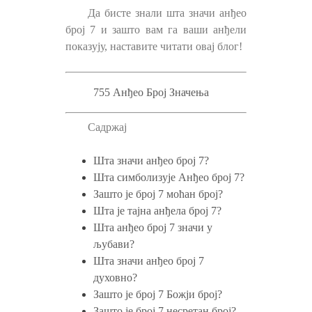
Да бисте знали шта значи анђео
број 7 и зашто вам га ваши анђели
показују, наставите читати овај блог!
755 Анђео Број Значења
Садржај
Шта значи анђео број 7?
Шта симболизује Анђео број 7?
Зашто је број 7 моћан број?
Шта је тајна анђела број 7?
Шта анђео број 7 значи у
љубави?
Шта значи анђео број 7
духовно?
Зашто је број 7 Божји број?
Зашто је број 7 несретан број?