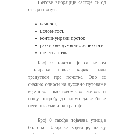
Његове вибрације састоје се од
ствари попут:
вечност,
целовитост,
континуирани проток,
развијање духовних аспеката и
почетна тачка.
Број 0 повезан је са тачком
лансирања првог корака или
тренутком пре почетка. Ово се
снажно односи на духовно путовање
које пролазимо током свог живота и
нашу потребу да идемо даље боље
него што смо ишли раније.
Број 0 такође појачава утицаје
било ког броја са којим је, па су