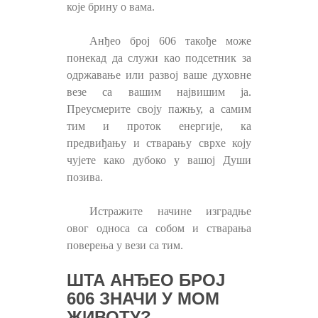
које брину о вама.
Анђео број 606 такође може
понекад да служи као подсетник за
одржавање или развој ваше духовне
везе са вашим највишим ја.
Преусмерите своју пажњу, а самим
тим и проток енергије, ка
предвиђању и стварању сврхе коју
чујете како дубоко у вашој Души
позива.
Истражите начине изградње
овог односа са собом и стварања
поверења у вези са тим.
ШТА АНЂЕО БРОЈ
606 ЗНАЧИ У МОМ
ЖИВОТУ?