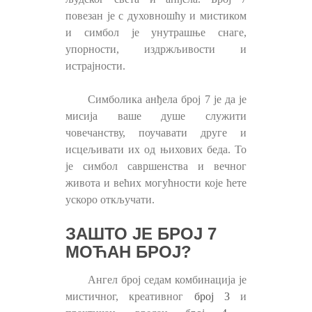
повезан је с духовношћу и мистиком
и симбол је унутрашње снаге,
упорности, издржљивости и
истрајности.
Симболика анђела број 7 је да је
мисија ваше душе служити
човечанству, поучавати друге и
исцељивати их од њихових беда. То
је симбол савршенства и вечног
живота и већих могућности које ћете
ускоро откључати.
ЗАШТО ЈЕ БРОЈ 7
МОЋАН БРОЈ?
Ангел број седам комбинација је
мистичног, креативног
број 3
и