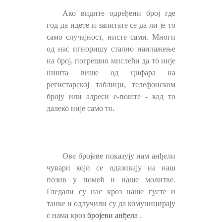
Ако видите одређени број где
год да идете и запитате се да ли је то
само случајност, нисте сами. Многи
од нас игноришу стално наилажење
на број, погрешно мислећи да то није
ништа више од цифара на
регистарској таблици, телефонском
броју или адреси е-поште - кад то
далеко није само то.
Ове бројеве показују нам анђели
чувари који се одазивају на наш
позив у помоћ и наше молитве.
Гледали су нас кроз наше густе и
танке и одлучили су да комуницирају
с нама кроз
бројеви анђела
.