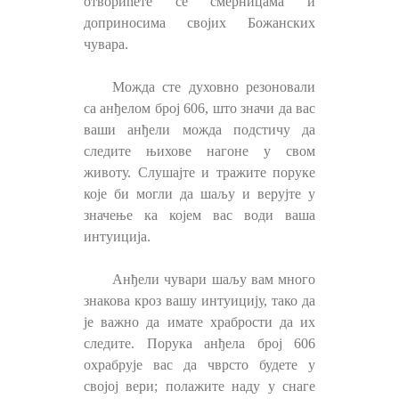
отворићете се смерницама и
доприносима својих Божанских
чувара.
Можда сте духовно резоновали
са анђелом број 606, што значи да вас
ваши анђели можда подстичу да
следите њихове нагоне у свом
животу. Слушајте и тражите поруке
које би могли да шаљу и верујте у
значење ка којем вас води ваша
интуиција.
Анђели чувари шаљу вам много
знакова кроз вашу интуицију, тако да
је важно да имате храбрости да их
следите. Порука анђела број 606
охрабрује вас да чврсто будете у
својој вери; полажите наду у снаге