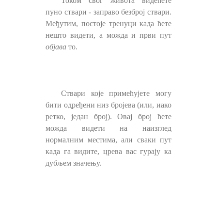
Током свог живота видећете
пуно ствари - заправо безброј ствари.
Међутим, постоје тренуци када ћете
нешто видети, а можда и први пут
објава
то.
Ствари које примећујете могу
бити одређени низ бројева (или, иако
ретко, један број). Овај број ћете
можда видети на наизглед
нормалним местима, али сваки пут
када га видите, црева вас гурају ка
дубљем значењу.