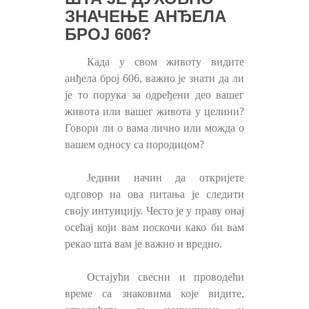
ЗНАЧЕЊЕ АНЂЕЛА
БРОЈ 606?
Када у свом животу видите
анђела број 606, важно је знати да ли
је то порука за одређени део вашег
живота или вашег живота у целини?
Говори ли о вама лично или можда о
вашем односу са породицом?
Једини начин да откријете
одговор на ова питања је следити
своју интуицију. Често је у праву онај
осећај који вам поскочи како би вам
рекао шта вам је важно и вредно.
Остајући свесни и проводећи
време са знаковима које видите,