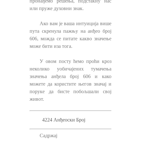
пронађемо решења, подстакну нас
или пруже духовни знак.
Ако вам је ваша интуиција више
пута скренула пажњу на анђео број
606, можда се питате какво значење
може бити иза тога.
У овом посту ћемо проћи кроз
неколико уобичајених тумачења
значења анђела број 606 и како
можете да користите његов значај и
поруке да бисте побољшали свој
живот.
4224 Анђеоски Број
Садржај