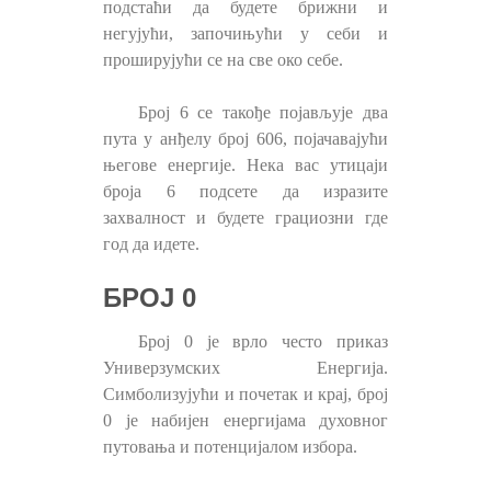
подстаћи да будете брижни и
негујући, започињући у себи и
проширујући се на све око себе.
Број 6 се такође појављује два
пута у анђелу број 606, појачавајући
његове енергије. Нека вас утицаји
броја 6 подсете да изразите
захвалност и будете грациозни где
год да идете.
БРОЈ 0
Број 0 је врло често приказ
Универзумских Енергија.
Симболизујући и почетак и крај, број
0 је набијен енергијама духовног
путовања и потенцијалом избора.