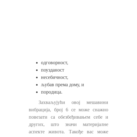
одговорност,
поузданост
несебичност,
љубав према дому, и
породица.
Захваљујући овој мешавини
вибрација, број 6 се може снажно
повезати са обезбеђивањем себе и
других, што значи материјалне
аспекте живота. Такође вас може