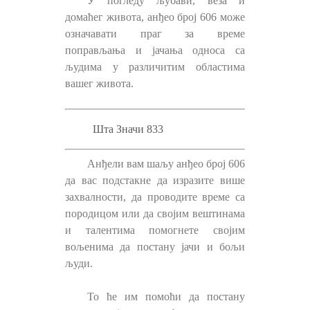
У погледу љубави, веза и
домаћег живота, анђео број 606 може
означавати праг за време
поправљања и јачања односа са
људима у различитим областима
вашег живота.
Шта Значи 833
Анђели вам шаљу анђео број 606
да вас подстакне да изразите више
захвалности, да проводите време са
породицом или да својим вештинама
и талентима помогнете својим
вољенима да постану јачи и бољи
људи.
То ће им помоћи да постану