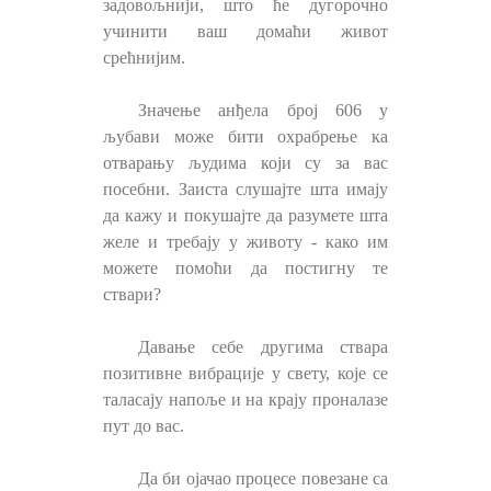
задовољнији, што ће дугорочно
учинити ваш домаћи живот
срећнијим.
Значење анђела број 606 у
љубави може бити охрабрење ка
отварању људима који су за вас
посебни. Заиста слушајте шта имају
да кажу и покушајте да разумете шта
желе и требају у животу - како им
можете помоћи да постигну те
ствари?
Давање себе другима ствара
позитивне вибрације у свету, које се
таласају напоље и на крају проналазе
пут до вас.
Да би ојачао процесе повезане са