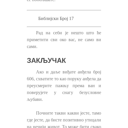
Библијски Број 17
Рад на себи је нешто што ће
приметити сви око вас, не само ви
сами.
ЗАКЉУЧАК
Ако и даље виђате анђела број
606, схватите то као поруку анђела да
преусмерите пажњу према ван и
поверујете у снагу безусловне
љубави.
Почните такви какви јесте, тамо
где јесте, да бисте позитивно утицали
на нечији живот. То може бити свако