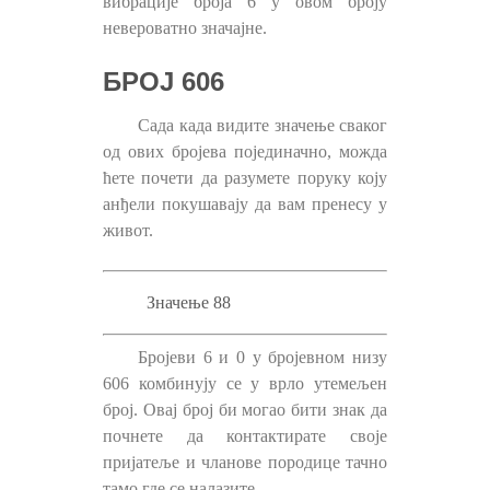
вибрације броја 6 у овом броју
невероватно значајне.
БРОЈ 606
Сада када видите значење сваког
од ових бројева појединачно, можда
ћете почети да разумете поруку коју
анђели покушавају да вам пренесу у
живот.
Значење 88
Бројеви 6 и 0 у бројевном низу
606 комбинују се у врло утемељен
број. Овај број би могао бити знак да
почнете да контактирате своје
пријатеље и чланове породице тачно
тамо где се налазите.