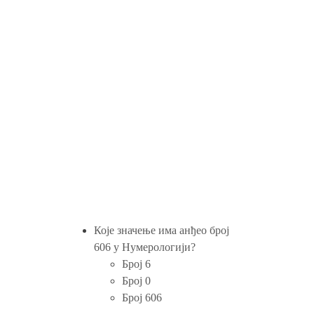
Које значење има анђео број
606 у Нумерологији?
Број 6
Број 0
Број 606