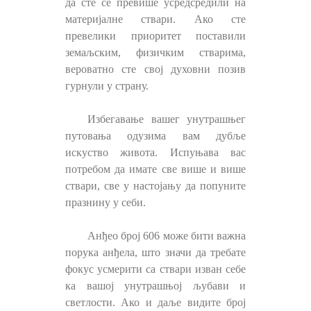
да сте се превише усредсредили на
материјалне ствари. Ако сте
превелики приоритет поставили
земаљским, физичким стварима,
вероватно сте свој духовни позив
гурнули у страну.
Избегавање вашег унутрашњег
путовања одузима вам дубље
искуство живота. Испуњава вас
потребом да имате све више и више
ствари, све у настојању да попуните
празнину у себи.
Анђео број 606 може бити важна
порука анђела, што значи да требате
фокус усмерити са ствари изван себе
ка вашој унутрашњој љубави и
светлости. Ако и даље видите број