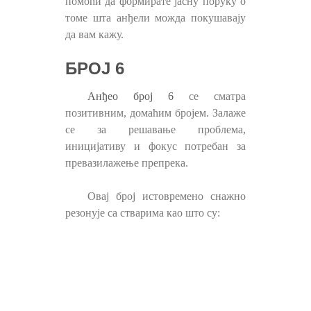
помоћи да формирате јасну поруку о
томе шта анђели можда покушавају
да вам кажу.
БРОЈ 6
Анђео број 6
се сматра
позитивним, домаћим бројем. Залаже
се за решавање проблема,
иницијативу и фокус потребан за
превазилажење препрека.
Овај број истовремено снажно
резонује са стварима као што су: