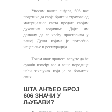
Уносом вашег анђела, 606 вас
подстиче да своје бриге и страхове од
материјалног света предате својим
духовним водичима. Дајте им
дозволу да се крећу просторима у
вашој Души којима је потребно
исцељење и рестаурација.
Током овог процеса верујте да ће
сукоби између вас и ваше породице
наћи закључак који је за бољитак
свих.
ШТА АНЂЕО БРОЈ
606 ЗНАЧИ У
ЉУБАВИ?