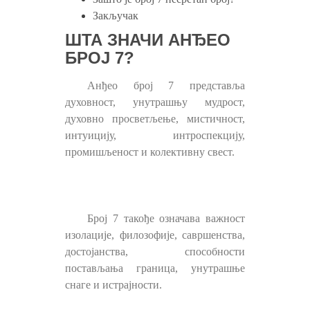
Закључак
ШТА ЗНАЧИ АНЂЕО
БРОЈ 7?
Анђео број 7 представља
духовност, унутрашњу мудрост,
духовно просветљење, мистичност,
интуицију, интроспекцију,
промишљеност и колективну свест.
Број 7 такође означава важност
изолације, филозофије, савршенства,
достојанства, способности
постављања граница, унутрашње
снаге и истрајности.