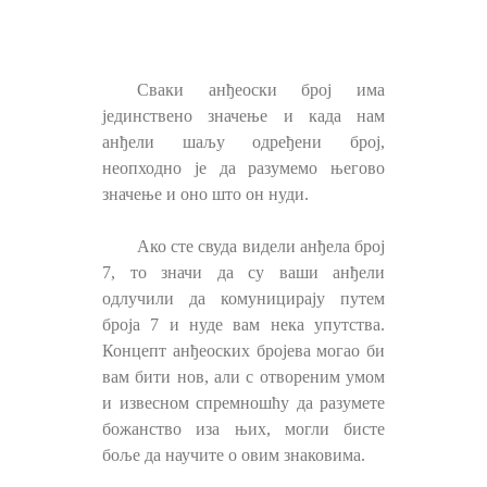
Сваки анђеоски број има
јединствено значење и када нам
анђели шаљу одређени број,
неопходно је да разумемо његово
значење и оно што он нуди.
Ако сте свуда видели анђела број
7, то значи да су ваши анђели
одлучили да комуницирају путем
броја 7 и нуде вам нека упутства.
Концепт анђеоских бројева могао би
вам бити нов, али с отвореним умом
и извесном спремношћу да разумете
божанство иза њих, могли бисте
боље да научите о овим знаковима.