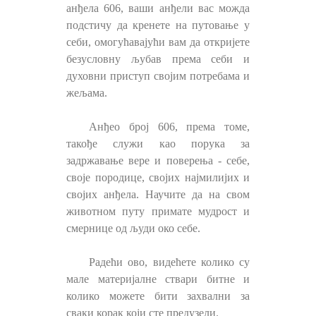
анђела 606, ваши анђели вас можда
подстичу да кренете на путовање у
себи, омогућавајући вам да откријете
безусловну љубав према себи и
духовни приступ својим потребама и
жељама.
Анђео број 606, према томе,
такође служи као порука за
задржавање вере и поверења - себе,
своје породице, својих најмилијих и
својих анђела. Научите да на свом
животном путу примате мудрост и
смернице од људи око себе.
Радећи ово, видећете колико су
мале материјалне ствари битне и
колико можете бити захвални за
сваки корак који сте предузели.