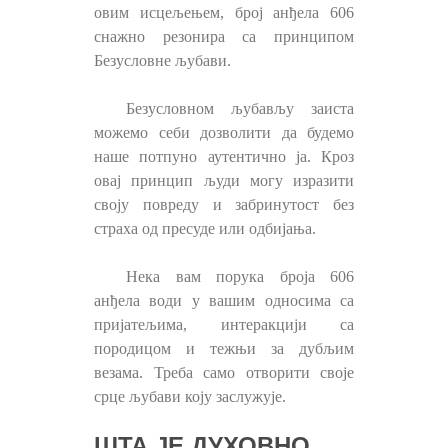
овим исцељењем, број анђела 606
снажно резонира са принципом
Безусловне љубави.
Безусловном љубављу заиста
можемо себи дозволити да будемо
наше потпуно аутентично ја. Кроз
овај принцип људи могу изразити
своју повреду и забринутост без
страха од пресуде или одбијања.
Нека вам порука броја 606
анђела води у вашим односима са
пријатељима, интеракцији са
породицом и тежњи за дубљим
везама. Треба само отворити своје
срце љубави коју заслужује.
ШТА ЈЕ ДУХОВНО