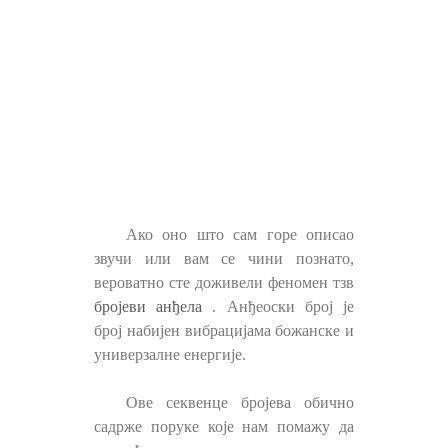
Ако оно што сам горе описао
звучи или вам се чини познато,
вероватно сте доживели феномен тзв
бројеви анђела
. Анђеоски број је
број набијен вибрацијама божанске и
универзалне енергије.
Ове секвенце бројева обично
садрже поруке које нам помажу да