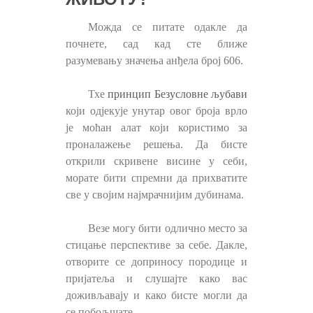
Можда се питате одакле да
почнете, сад кад сте ближе
разумевању значења анђела број 606.
Тхе
принцип Безусловне љубави
који одјекује унутар овог броја врло
је моћан алат који користимо за
проналажење решења. Да бисте
открили скривене висине у себи,
морате бити спремни да прихватите
све у својим најмрачнијим дубинама.
Везе могу бити одлично место за
стицање перспективе за себе. Дакле,
отворите се доприносу породице и
пријатеља и слушајте како вас
доживљавају и како бисте могли да
се побољшате.