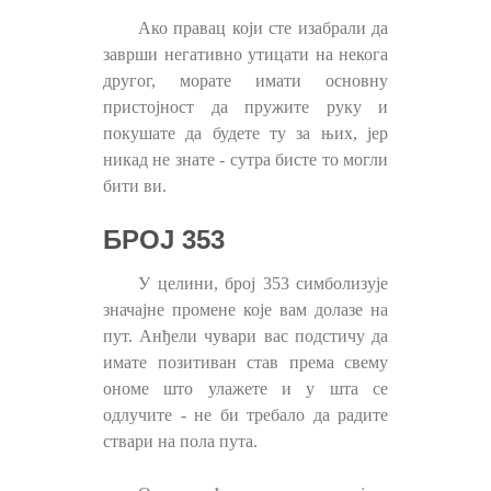
Ако правац који сте изабрали да
заврши негативно утицати на некога
другог, морате имати основну
пристојност да пружите руку и
покушате да будете ту за њих, јер
никад не знате - сутра бисте то могли
бити ви.
БРОЈ 353
У целини, број 353 симболизује
значајне промене које вам долазе на
пут. Анђели чувари вас подстичу да
имате позитиван став према свему
ономе што улажете и у шта се
одлучите - не би требало да радите
ствари на пола пута.