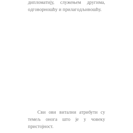
дипломатију, служењем другима,
одговорношћу и прилагодљивошћу.
Сви ови витални атрибути су
темељ онога што је у човеку
пристојност.