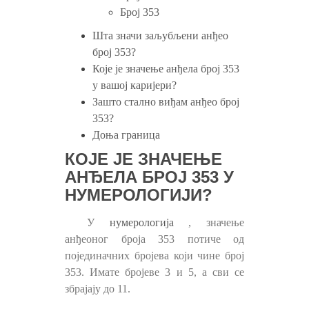
Број 353
Шта значи заљубљени анђео
број 353?
Које је значење анђела број 353
у вашој каријери?
Зашто стално виђам анђео број
353?
Доња граница
КОЈЕ ЈЕ ЗНАЧЕЊЕ
АНЂЕЛА БРОЈ 353 У
НУМЕРОЛОГИЈИ?
У
нумерологија
, значење
анђеоног броја 353 потиче од
појединачних бројева који чине број
353. Имате бројеве 3 и 5, а сви се
збрајају до 11.