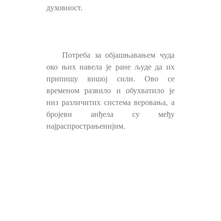
духовност.
Потреба за објашњавањем чуда
око њих навела је ране људе да их
припишу вишој сили. Ово се
временом развило и обухватило је
низ различитих система веровања, а
бројеви анђела су међу
најраспрострањенијим.