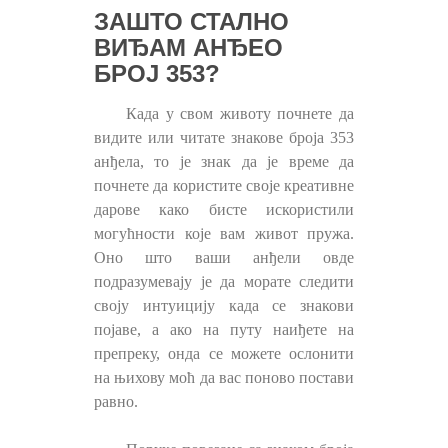
ЗАШТО СТАЛНО
ВИЂАМ АНЂЕО
БРОЈ 353?
Када у свом животу почнете да
видите или читате знакове броја 353
анђела, то је знак да је време да
почнете да користите своје креативне
дарове како бисте искористили
могућности које вам живот пружа.
Оно што ваши анђели овде
подразумевају је да морате следити
своју интуицију када се знакови
појаве, а ако на путу наиђете на
препреку, онда се можете ослонити
на њихову моћ да вас поново постави
равно.