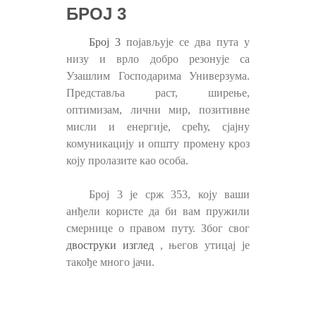
БРОЈ 3
Број 3
појављује се два пута у
низу и врло добро резонује са
Узашлим Господарима Универзума.
Представља раст, ширење,
оптимизам, лични мир, позитивне
мисли и енергије, срећу, сјајну
комуникацију и општу промену кроз
коју пролазите као особа.
Број 3 је срж 353, коју ваши
анђели користе да би вам пружили
смернице о правом путу. Због свог
двоструки изглед
, његов утицај је
такође много јачи.