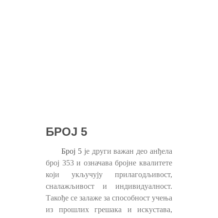
БРОЈ 5
Број 5
је други важан део анђела
број 353 и означава бројне квалитете
који укључују прилагодљивост,
сналажљивост и индивидуалност.
Такође се залаже за способност учења
из прошлих грешака и искустава,