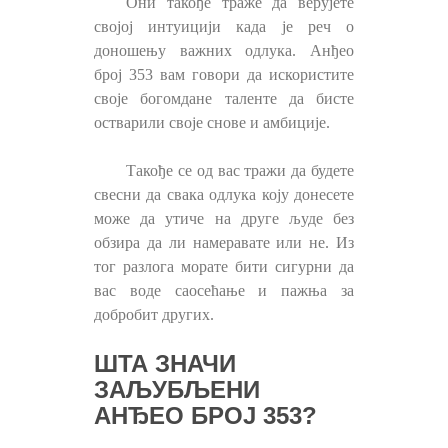
Они такође траже да верујете
својој интуицији када је реч о
доношењу важних одлука. Анђео
број 353 вам говори да искористите
своје богомдане таленте да бисте
остварили своје снове и амбиције.
Такође се од вас тражи да будете
свесни да свака одлука коју донесете
може да утиче на друге људе без
обзира да ли намеравате или не. Из
тог разлога морате бити сигурни да
вас воде саосећање и пажња за
добробит других.
ШТА ЗНАЧИ
ЗАЉУБЉЕНИ
АНЂЕО БРОЈ 353?