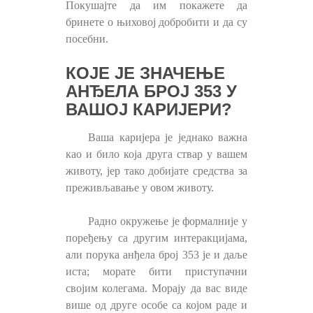
Покушајте да им покажете да
бринете о њиховој добробити и да су
посебни.
КОЈЕ ЈЕ ЗНАЧЕЊЕ
АНЂЕЛА БРОЈ 353 У
ВАШОЈ КАРИЈЕРИ?
Ваша каријера је једнако важна
као и било која друга ствар у вашем
животу, јер тако добијате средства за
преживљавање у овом животу.
Радно окружење је формалније у
поређењу са другим интеракцијама,
али порука анђела број 353 је и даље
иста; морате бити приступачни
својим колегама. Морају да вас виде
више од друге особе са којом раде и