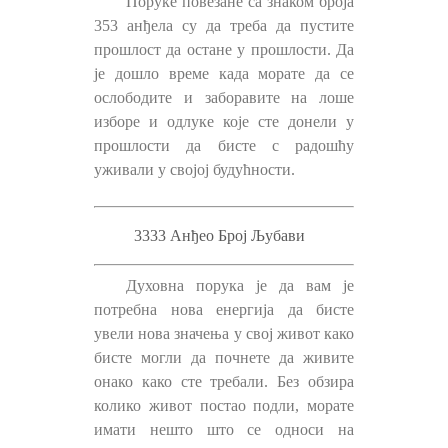
Поруке повезане са знаком броја
353 анђела су да треба да пустите
прошлост да остане у прошлости. Да
је дошло време када морате да се
ослободите и заборавите на лоше
изборе и одлуке које сте донели у
прошлости да бисте с радошћу
уживали у својој будућности.
3333 Анђео Број Љубави
Духовна порука је да вам је
потребна нова енергија да бисте
увели нова значења у свој живот како
бисте могли да почнете да живите
онако како сте требали. Без обзира
колико живот постао подли, морате
имати нешто што се односи на