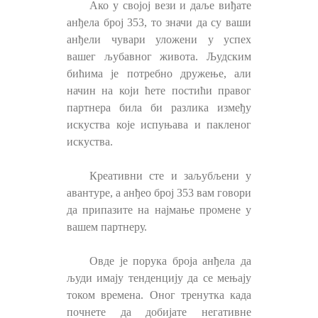
Ако у својој вези и даље виђате
анђела број 353, то значи да су ваши
анђели чувари уложени у успех
вашег љубавног живота. Људским
бићима је потребно дружење, али
начин на који ћете постићи правог
партнера била би разлика између
искуства које испуњава и пакленог
искуства.
Креативни сте и заљубљени у
авантуре, а анђео број 353 вам говори
да припазите на најмање промене у
вашем партнеру.
Овде је порука броја анђела да
људи имају тенденцију да се мењају
током времена. Оног тренутка када
почнете да добијате негативне