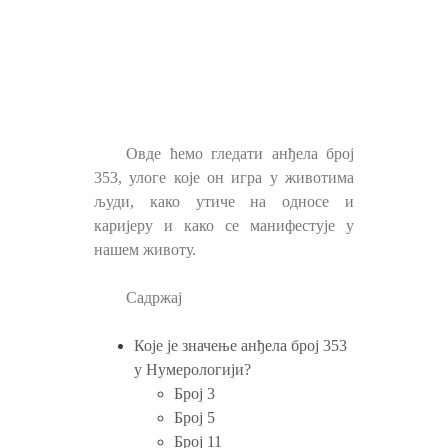
Овде ћемо гледати анђела број
353, улоге које он игра у животима
људи, како утиче на односе и
каријеру и како се манифестује у
нашем животу.
Садржај
Које је значење анђела број 353
у Нумерологији?
Број 3
Број 5
Број 11