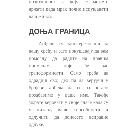
позитивност за коју се можете
држати када мрак почне испуњавати
ваш живот.
ДОЊА ГРАНИЦА
Анђели су заинтересовани за
вашу срећу и зато покушавају да вам
помогну да радите на правим
променама које ће вас
трансформисати. Само треба да
одрадиш свој део па да верујеш у
бројеви анђела
да се за остало
позабавимо у ваше име. Такође
морате веровати у своје снаге када су
у питању ваше способности и
одлучити да донесете исправне
одлуке.