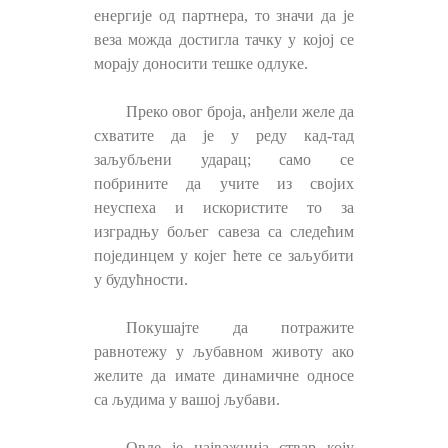
енергије од партнера, то значи да је
веза можда достигла тачку у којој се
морају доносити тешке одлуке.
Преко овог броја, анђели желе да
схватите да је у реду кад-тад
заљубљени ударац; само се
побрините да учите из својих
неуспеха и искористите то за
изградњу бољег савеза са следећим
појединцем у којег ћете се заљубити
у будућности.
Покушајте да потражите
равнотежу у љубавном животу ако
желите да имате динамичне односе
са људима у вашој љубави.
Овде је најважнија ствар коју