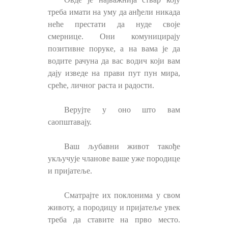
треба имати на уму да анђели никада
неће престати да нуде своје
смернице. Они комуницирају
позитивне поруке, а на вама је да
водите рачуна да вас водич који вам
дају изведе на прави пут пун мира,
среће, личног раста и радости.
Верујте у оно што вам
саопштавају.
Ваш љубавни живот такође
укључује чланове ваше уже породице
и пријатеље.
Сматрајте их поклонима у свом
животу, а породицу и пријатеље увек
треба да ставите на прво место.