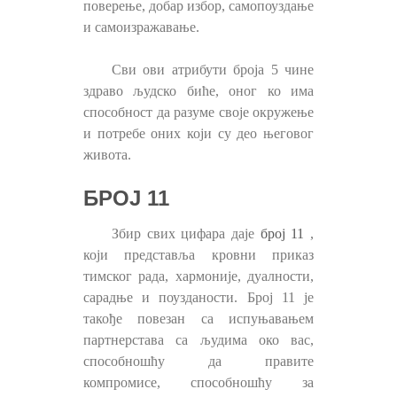
поверење, добар избор, самопоуздање
и самоизражавање.
Сви ови атрибути броја 5 чине
здраво људско биће, оног ко има
способност да разуме своје окружење
и потребе оних који су део његовог
живота.
БРОЈ 11
Збир свих цифара даје
број 11
,
који представља кровни приказ
тимског рада, хармоније, дуалности,
сарадње и поузданости. Број 11 је
такође повезан са испуњавањем
партнерстава са људима око вас,
способношћу да правите
компромисе, способношћу за