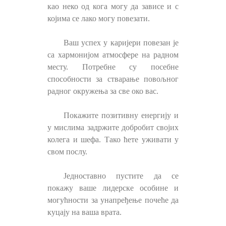
као неко од кога могу да зависе и с
којима се лако могу повезати.
Ваш успех у каријери повезан је
са хармонијом атмосфере на радном
месту. Потребне су посебне
способности за стварање повољног
радног окружења за све око вас.
Покажите позитивну енергију и
у мислима задржите добробит својих
колега и шефа. Тако ћете уживати у
свом послу.
Једноставно пустите да се
покажу ваше лидерске особине и
могућности за унапређење почеће да
куцају на ваша врата.