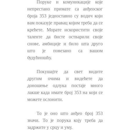
Поруке и комуникације које
непрестано примате са анђеоског
броја 353 једноставно су водич који
вам показује правац којим треба да се
крећете. Морате искористити своје
таленте да бисте остварили своје
снове, амбиције и било шта друго
што је повезано са вашом
будућношћу.
Покушајте да свет видите
другим очима и видећете да
доношење одлука постаје много
лакше када имате број 353 на који се
можете ослонити.
То је оно што анђео број 353
значи. То је порука коју треба да
задржите у срцу и уму.